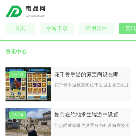
首页
手游下载
应用软件
资讯
资讯中心
花千骨手游的藏宝阁设在哪个位置
08-04
花千骨手游藏宝阁位于主城主界面右上角
如何在绝地求生端游中设置红点瞄准镜
08-04
红点瞄准镜最优设置分为外设前置校准、