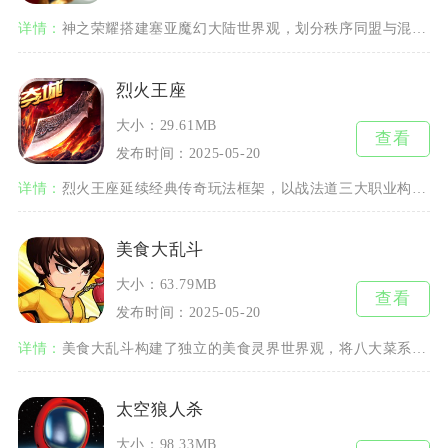
详情：
神之荣耀搭建塞亚魔幻大陆世界观，划分秩序同盟与混乱联合两大对立阵营，融合副本闯关、角色养成
烈火王座
大小：29.61MB
查看
发布时间：2025-05-20
详情：
烈火王座延续经典传奇玩法框架，以战法道三大职业构筑核心战斗体系，主打多人同屏团战与装备自由
美食大乱斗
大小：63.79MB
查看
发布时间：2025-05-20
详情：
美食大乱斗构建了独立的美食灵界世界观，将八大菜系、西式甜品、各地小吃拟人化为具备专属技能的
太空狼人杀
大小：98.33MB