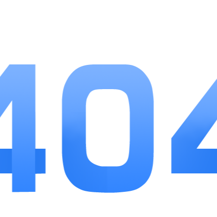
3、曲库分类细致明确，玩家可根据自身听歌习
惯挑选对应的关卡挑战。
小编点评
猜歌王者是一款体验流畅的音乐休闲手游，没有
复杂的规则设定，核心听音猜名玩法简单纯粹，很适
合利用零散时间游玩。庞大且不断更新的曲库，能够
满足不同年代玩家的听歌喜好，循序渐进的关卡设计
兼顾新手与资深音乐爱好者。完善的养成系统和日常
福利，让闯关过程更有目标性，好友对战模式也增添
了互动乐趣。整体游戏节奏松紧适度，既能放松心