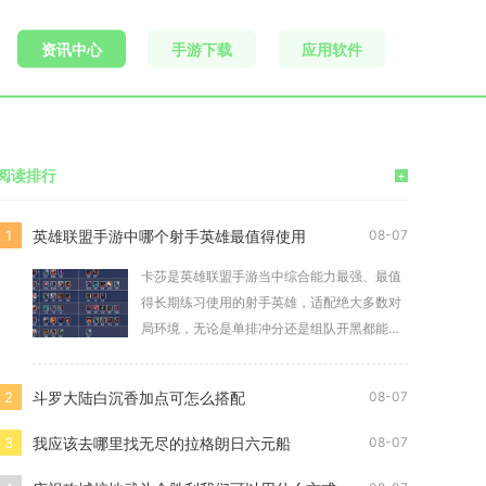
资讯中心
手游下载
应用软件
阅读排行
+
英雄联盟手游中哪个射手英雄最值得使用
1
08-07
卡莎是英雄联盟手游当中综合能力最强、最值
得长期练习使用的射手英雄，适配绝大多数对
局环境，无论是单排冲分还是组队开黑都能稳
定发挥作用
斗罗大陆白沉香加点可怎么搭配
2
08-07
我应该去哪里找无尽的拉格朗日六元船
3
08-07