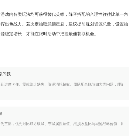
。游戏内各类玩法均可获得替代英雄，阵容搭配的合理性往往比单一角
发挥出色战力。若决定抽取武德星君，建议提前规划资源总量，设置抽
资源稳定增长，才能在限时活动中把握最佳获取机会。
见问题
遇到进度卡住、贡献统计缺失、资源消耗超标、团队配合脱节四大类问题，理清各类问
量
分为三层，优先对比双方破城、守城属性差值、战损收益比与城池战略价值，属性差值