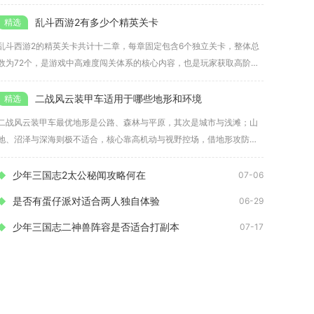
务是
乱斗西游2有多少个精英关卡
乱斗西游2的精英关卡共计十二章，每章固定包含6个独立关卡，整体总
数为72个，是游戏中高难度闯关体系的核心内容，也是玩家获取高阶养
成
二战风云装甲车适用于哪些地形和环境
二战风云装甲车最优地形是公路、森林与平原，其次是城市与浅滩；山
地、沼泽与深海则极不适合，核心靠高机动与视野控场，借地形攻防加
成打出
少年三国志2太公秘闻攻略何在
07-06
是否有蛋仔派对适合两人独自体验
06-29
少年三国志二神兽阵容是否适合打副本
07-17