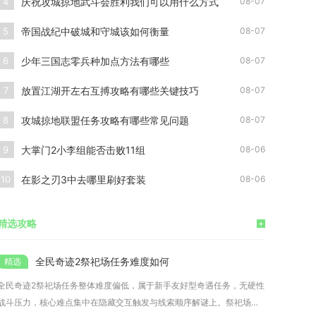
庆祝攻城掠地武斗会胜利我们可以用什么方式
4
08-07
帝国战纪中破城和守城该如何衡量
5
08-07
少年三国志零兵种加点方法有哪些
6
08-07
放置江湖开左右互搏攻略有哪些关键技巧
7
08-07
攻城掠地联盟任务攻略有哪些常见问题
8
08-07
大掌门2小李组能否击败11组
9
08-06
在影之刃3中去哪里刷好套装
10
08-06
精选攻略
+
全民奇迹2祭祀场任务难度如何
全民奇迹2祭祀场任务整体难度偏低，属于新手友好型奇遇任务，无硬性
战斗压力，核心难点集中在隐藏交互触发与线索顺序解谜上。祭祀场任