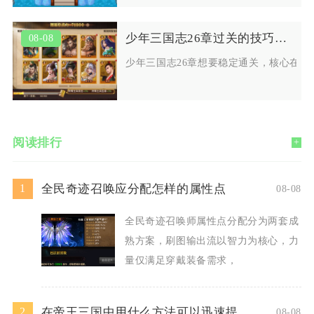
少年三国志26章过关的技巧是什么
08-08
少年三国志26章想要稳定通关，核心在
阅读排行
+
全民奇迹召唤应分配怎样的属性点
1
08-08
全民奇迹召唤师属性点分配分为两套成
熟方案，刷图输出流以智力为核心，力
量仅满足穿戴装备需求，
在帝王三国中用什么方法可以迅速提升人物等级
2
08-08