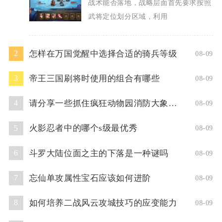
战术能否落地，战略层面首先要求按照
武将定位划分区域，利用
怎样在万国觉醒中选择合适的骑兵等级
2
08-09
帝王三国刷将时使用的组合有哪些
3
08-09
请分享一些抓住疯狂动物园消防大象的技巧
4
08-09
火影忍者中的哪个s级最优秀
5
08-09
斗罗大陆位面之主的下落是一种谜吗
6
08-09
忘仙单攻属性宝石应该如何进阶
7
08-09
如何培养二战风云攻城技巧的应变能力
8
08-09