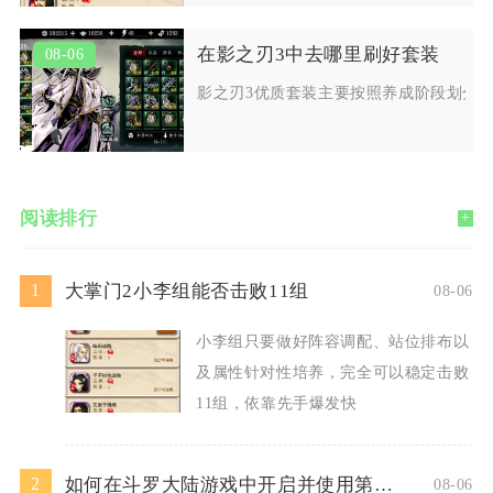
在影之刃3中去哪里刷好套装
08-06
影之刃3优质套装主要按照养成阶段划分
阅读排行
+
大掌门2小李组能否击败11组
1
08-06
小李组只要做好阵容调配、站位排布以
及属性针对性培养，完全可以稳定击败
11组，依靠先手爆发快
如何在斗罗大陆游戏中开启并使用第二魂技
2
08-06