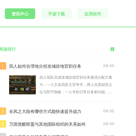
资讯中心
手游下载
应用软件
阅读排行
+
四人如何合理地分担攻城掠地官职任务
1
08-05
四人组队完成攻城掠地官职任务最优分配方案
为：一人主攻高阶主官争夺，两人负责副官占
位与防守御敌，一人专职日常任务刷功勋、盯
紧空位卡点
在风之大陆有哪些方式能快速提升战力
2
08-05
万国觉醒联盟与其他国际组织的关系如何
3
08-05