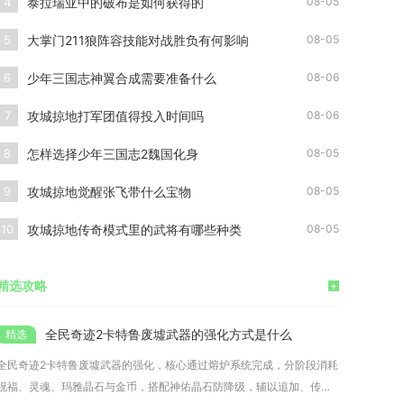
泰拉瑞亚中的破布是如何获得的
4
08-05
大掌门211狼阵容技能对战胜负有何影响
5
08-05
少年三国志神翼合成需要准备什么
6
08-06
攻城掠地打军团值得投入时间吗
7
08-06
怎样选择少年三国志2魏国化身
8
08-05
攻城掠地觉醒张飞带什么宝物
9
08-05
攻城掠地传奇模式里的武将有哪些种类
10
08-05
精选攻略
+
全民奇迹2卡特鲁废墟武器的强化方式是什么
全民奇迹2卡特鲁废墟武器的强化，核心通过熔炉系统完成，分阶段消耗
祝福、灵魂、玛雅晶石与金币，搭配神佑晶石防降级，辅以追加、传承