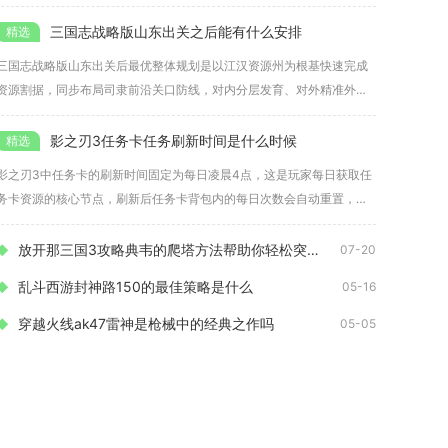
等玩
三国志战略版山东出关之后能有什么安排
三国志战略版山东出关后最优整体规划是以江汉资源州为根基快速完成
资源割据，同步布局司隶前沿关口防线，对内分层发育、对外精准外交
制衡，
影之刃3任务卡任务刷新时间是什么时候
影之刃3中任务卡的刷新时间固定为每日凌晨4点，这是玩家每日获取任
务卡资源的核心节点，刷新后任务卡背包内的每日次数会自动重置，玩
家可
放开那三国3攻略典韦的爬塔方法帮助你轻松突破关卡
07-20
乱斗西游封神路150的最佳策略是什么
05-16
穿越火线ak47雷神是枪械中的经典之作吗
05-05