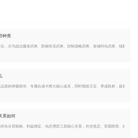
些种类
定位，分为战法爆发武将、防御坦克武将、控制谋略武将、攻城特化武将、续航辅助武
么
应品质的神翼精华、专属合成卡两大核心道具，同时预留元宝、养成耗材，提前规划好
关系如何
织存在分层制衡、利益绑定、动态博弈三层核心关系，外交状态、军团阵营、城邦中立