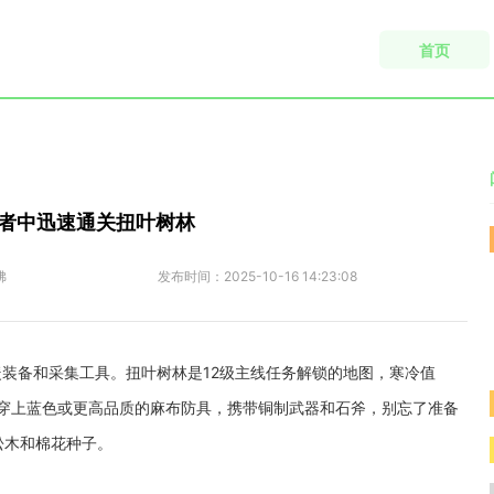
首页
者中迅速通关扭叶树林
佛
发布时间：
2025-10-16 14:23:08
装备和采集工具。扭叶树林是12级主线任务解锁的地图，寒冷值
议穿上蓝色或更高品质的麻布防具，携带铜制武器和石斧，别忘了准备
松木和棉花种子。