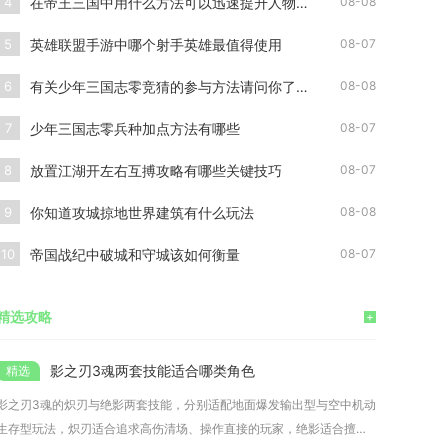
在帝王三国中用什么方法可以迅速提升人物等级
4
08-08
英雄联盟手游中哪个射手英雄最值得使用
5
08-07
有关少年三国志零竞猜的参与方法请问你了解吗
6
08-08
少年三国志零兵种加点方法有哪些
7
08-07
放置江湖开左右互搏攻略有哪些关键技巧
8
08-07
你知道攻城掠地世界建筑有什么玩法
9
08-08
帝国战纪中破城和守城该如何衡量
10
08-07
精选攻略
+
影之刃3魂两套技能适合哪类角色
影之刃3魂的炽刃与绝影两套技能，分别适配地面爆发输出型与空中机动
生存型玩法，炽刃适合追求高伤清场、操作直接的玩家，绝影适合擅长