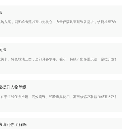
点
熟方案，刷图输出流以智力为核心，力量仅满足穿戴装备需求，敏捷堆至780点补
玩法
能关卡、特色城池三类，全部具备争夺、驻守、持续产出多重玩法，是拉开发育差距的
速提升人物等级
心在于主线任务推进、高效刷野、经验道具使用、离线修炼及联盟加成五大路径协同推
法请问你了解吗