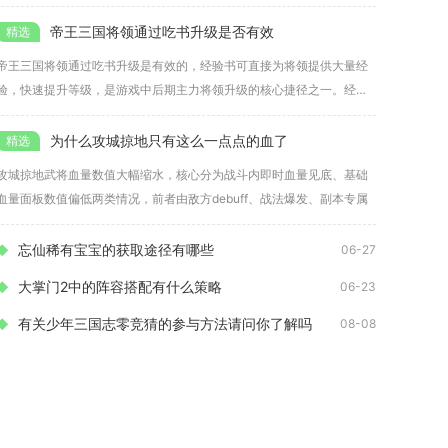
走位
帝王三国将领通过吃书升级是否有效
帝王三国将领通过吃书升级是有效的，经验书可直接为将领提供大量经
验，快速提升等级，是游戏中后期主力将领升级的核心捷径之一。经验
书按品
为什么攻城掠地只有这么一点点的血了
攻城掠地武将血量数值大幅缩水，核心分为战斗内即时血量见底、基础
血量面板数值偏低两类情况，前者由敌方debuff、战法爆发、副本专属
忘仙稀有宝宝的获取途径有哪些
06-27
大掌门2中的阵容搭配有什么策略
06-23
有关少年三国志零竞猜的参与方法请问你了解吗
08-08