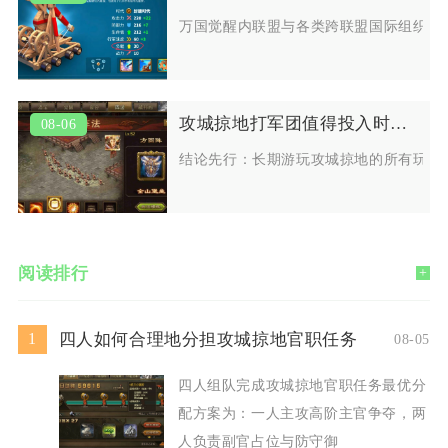
万国觉醒内联盟与各类跨联盟国际组织存
攻城掠地打军团值得投入时间吗
08-06
结论先行：长期游玩攻城掠地的所有玩家
阅读排行
+
四人如何合理地分担攻城掠地官职任务
1
08-05
四人组队完成攻城掠地官职任务最优分
配方案为：一人主攻高阶主官争夺，两
人负责副官占位与防守御