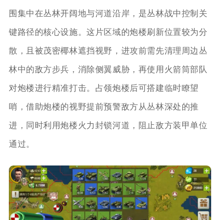
围集中在丛林开阔地与河道沿岸，是丛林战中控制关
键路径的核心设施。这片区域的炮楼刷新位置较为分
散，且被茂密椰林遮挡视野，进攻前需先清理周边丛
林中的敌方步兵，消除侧翼威胁，再使用火箭筒部队
对炮楼进行精准打击。占领炮楼后可搭建临时瞭望
哨，借助炮楼的视野提前预警敌方从丛林深处的推
进，同时利用炮楼火力封锁河道，阻止敌方装甲单位
通过。