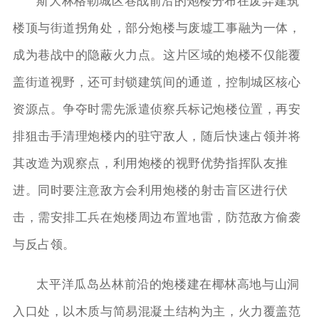
斯大林格勒城区巷战前沿的炮楼分布在废弃建筑
楼顶与街道拐角处，部分炮楼与废墟工事融为一体，
成为巷战中的隐蔽火力点。这片区域的炮楼不仅能覆
盖街道视野，还可封锁建筑间的通道，控制城区核心
资源点。争夺时需先派遣侦察兵标记炮楼位置，再安
排狙击手清理炮楼内的驻守敌人，随后快速占领并将
其改造为观察点，利用炮楼的视野优势指挥队友推
进。同时要注意敌方会利用炮楼的射击盲区进行伏
击，需安排工兵在炮楼周边布置地雷，防范敌方偷袭
与反占领。
太平洋瓜岛丛林前沿的炮楼建在椰林高地与山洞
入口处，以木质与简易混凝土结构为主，火力覆盖范