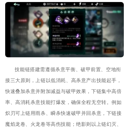
技能链搭建需遵循杀意平衡、破甲前置、空地衔
接三大原则，上链以低消耗、高杀意产出技能起手，
快速叠加杀意并附加减益与破甲效果，下链集中高倍
率、高消耗杀意技能打爆发，确保全程无空转。例如
炽刃可上链用雨杀、瞬杀快速破甲并回杀意，下链接
魔焰龙卷、火龙卷等高伤技能；绝影则以上链幻灭、