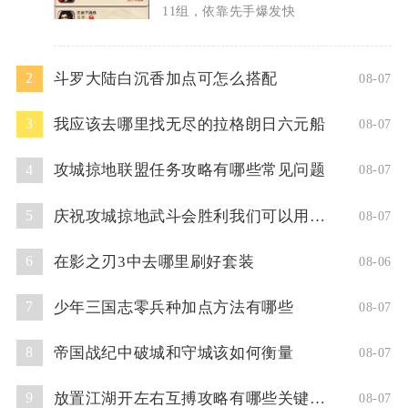
11组，依靠先手爆发快
斗罗大陆白沉香加点可怎么搭配
2
08-07
我应该去哪里找无尽的拉格朗日六元船
3
08-07
攻城掠地联盟任务攻略有哪些常见问题
4
08-07
庆祝攻城掠地武斗会胜利我们可以用什么方式
5
08-07
在影之刃3中去哪里刷好套装
6
08-06
少年三国志零兵种加点方法有哪些
7
08-07
帝国战纪中破城和守城该如何衡量
8
08-07
放置江湖开左右互搏攻略有哪些关键技巧
9
08-07