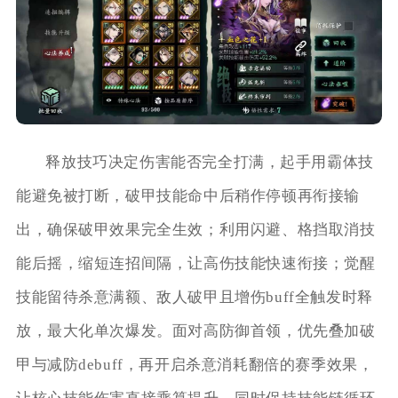
释放技巧决定伤害能否完全打满，起手用霸体技
能避免被打断，破甲技能命中后稍作停顿再衔接输
出，确保破甲效果完全生效；利用闪避、格挡取消技
能后摇，缩短连招间隔，让高伤技能快速衔接；觉醒
技能留待杀意满额、敌人破甲且增伤buff全触发时释
放，最大化单次爆发。面对高防御首领，优先叠加破
甲与减防debuff，再开启杀意消耗翻倍的赛季效果，