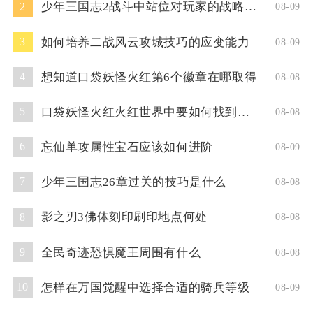
少年三国志2战斗中站位对玩家的战略有何要求
2
08-09
如何培养二战风云攻城技巧的应变能力
3
08-09
想知道口袋妖怪火红第6个徽章在哪取得
4
08-08
口袋妖怪火红火红世界中要如何找到超梦洞
5
08-08
忘仙单攻属性宝石应该如何进阶
6
08-09
少年三国志26章过关的技巧是什么
7
08-08
影之刃3佛体刻印刷印地点何处
8
08-08
全民奇迹恐惧魔王周围有什么
9
08-08
怎样在万国觉醒中选择合适的骑兵等级
10
08-09