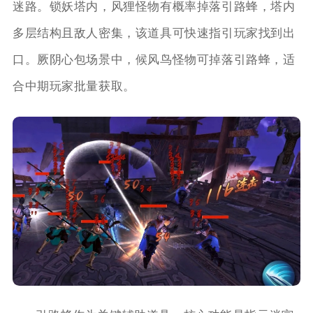
迷路。锁妖塔内，风狸怪物有概率掉落引路蜂，塔内
多层结构且敌人密集，该道具可快速指引玩家找到出
口。厥阴心包场景中，候风鸟怪物可掉落引路蜂，适
合中期玩家批量获取。